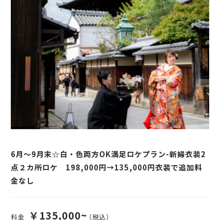
6月〜9月末☆白・色両方OK満足ロケプラン-新婦衣装2
点２カ所ロケ 198,000円→135,000円衣装で追加料
金なし
￥135,000~
料金
（税込）