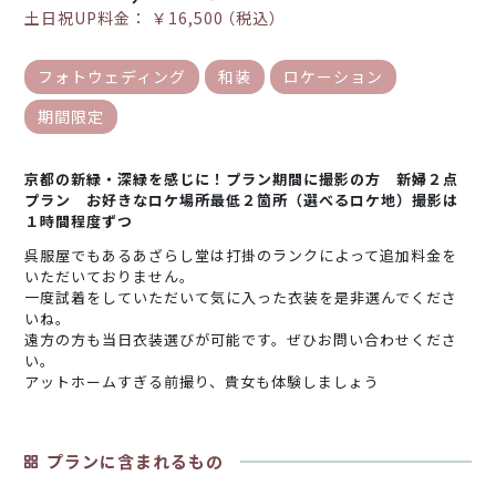
土日祝UP料金：
￥16,500
（税込）
フォトウェディング
和装
ロケーション
期間限定
京都の新緑・深緑を感じに！プラン期間に撮影の方 新婦２点
プラン お好きなロケ場所最低２箇所（選べるロケ地）撮影は
１時間程度ずつ
呉服屋でもあるあざらし堂は打掛のランクによって追加料金を
いただいておりません。
一度試着をしていただいて気に入った衣装を是非選んでくださ
いね。
遠方の方も当日衣装選びが可能です。ぜひお問い合わせくださ
い。
アットホームすぎる前撮り、貴女も体験しましょう
プランに含まれるもの