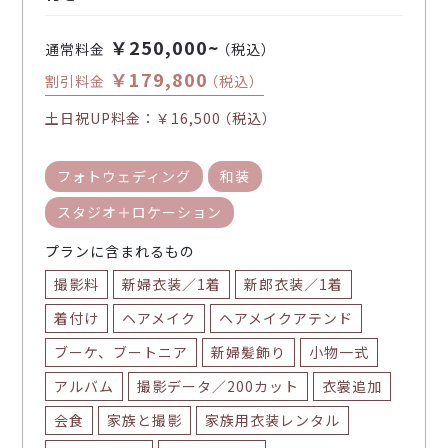
￥250,000~
通常料金
（税込）
￥179,800
割引料金
（税込）
土日祝UP料金：
￥16,500
（税込）
フォトウェディング
和装
スタジオ＋ロケーション
プランに含まれるもの
撮影料
新婦衣装／1着
新郎衣装／1着
着付け
ヘアメイク
ヘアメイクアテンド
ブーケ、ブートニア
新婦髪飾り
小物一式
アルバム
撮影データ／200カット
衣裳追加
会食
家族と撮影
家族用衣装レンタル