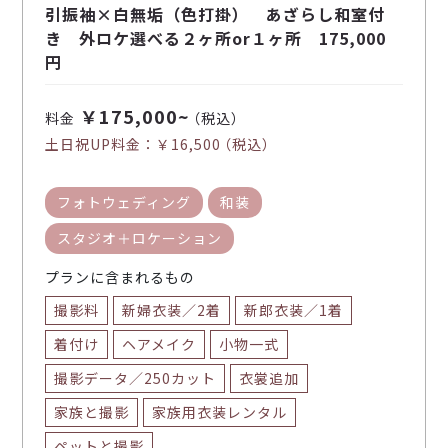
引振袖×白無垢（色打掛） あざらし和室付
き 外ロケ選べる２ヶ所or１ヶ所 175,000
円
￥175,000~
料金
（税込）
土日祝UP料金：
￥16,500
（税込）
フォトウェディング
和装
スタジオ＋ロケーション
プランに含まれるもの
撮影料
新婦衣装／2着
新郎衣装／1着
着付け
ヘアメイク
小物一式
撮影データ／250カット
衣裳追加
家族と撮影
家族用衣装レンタル
ペットと撮影