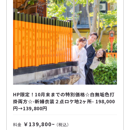
HP限定！10月末までの特別価格☆白無垢色打
掛両方☆-新婦衣装２点ロケ地2ヶ所- 198,000
円→139,800円
￥139,800~
料金
（税込）