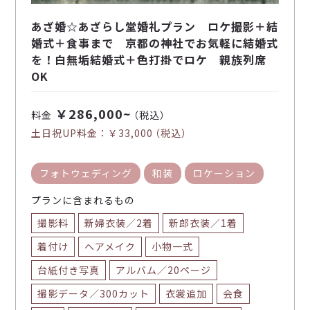
あざ婚☆あざらし堂婚礼プラン ロケ撮影＋結
婚式＋食事まで 京都の神社でお気軽に結婚式
を！白無垢結婚式＋色打掛でロケ 親族列席
OK
￥286,000~
料金
（税込）
土日祝UP料金：
￥33,000
（税込）
フォトウェディング
和装
ロケーション
プランに含まれるもの
撮影料
新婦衣装／2着
新郎衣装／1着
着付け
ヘアメイク
小物一式
台紙付き写真
アルバム／20ページ
撮影データ／300カット
衣裳追加
会食