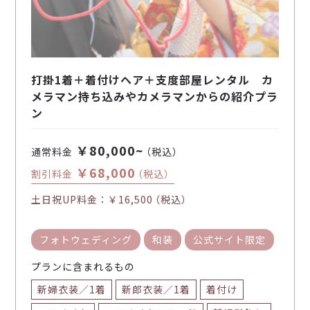
打掛1着＋着付けヘア＋支度部屋レンタル カ
メラマン持ち込みやカメラマンからの紹介プラ
ン
￥80,000~
通常料金
（税込）
￥68,000
割引料金
（税込）
土日祝UP料金：
￥16,500
（税込）
フォトウェディング
和装
公式サイト限定
プランに含まれるもの
新婦衣装／1着
新郎衣装／1着
着付け