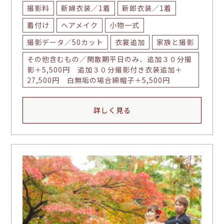
撮影料
新婦衣装／1着
新郎衣装／1着
着付け
ヘアメイク
小物一式
撮影データ／50カット
衣裳追加
家族と撮影
その他含むもの／閑散期平日のみ、追加３０分撮
影＋5,500円 追加３０分撮影付き衣装追加＋
27,500円 白無垢の場合綿帽子＋5,500円
詳しく見る