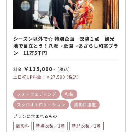
シーズン以外で☆ 特別企画 衣装１点 観光
地で目立とう！八坂→祇園→あざらし和室プラ
ン 11万5千円
￥115,000~
料金
（税込）
土日祝UP料金：
￥27,500
（税込）
フォトウェディング
和装
スタジオ＋ロケーション
撮影日指定
プランに含まれるもの
撮影料
新婦衣装／1着
新郎衣装／1着