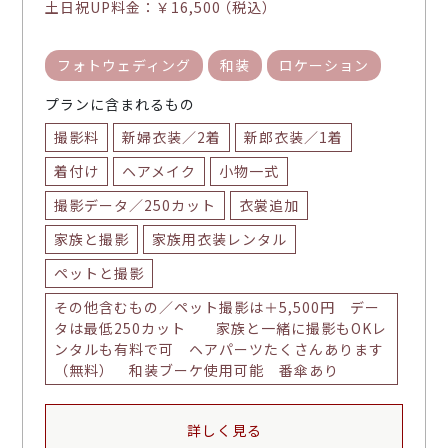
土日祝UP料金：
￥16,500
（税込）
フォトウェディング
和装
ロケーション
プランに含まれるもの
撮影料
新婦衣装／2着
新郎衣装／1着
着付け
ヘアメイク
小物一式
撮影データ／250カット
衣裳追加
家族と撮影
家族用衣装レンタル
ペットと撮影
その他含むもの／ペット撮影は＋5,500円 デー
タは最低250カット 家族と一緒に撮影もOKレ
ンタルも有料で可 ヘアパーツたくさんあります
（無料） 和装ブーケ使用可能 番傘あり
詳しく見る