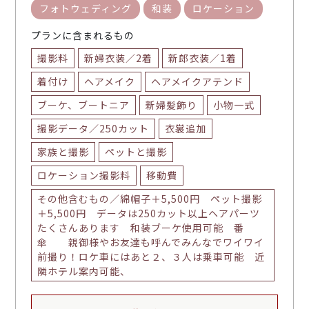
フォトウェディング
和装
ロケーション
プランに含まれるもの
撮影料
新婦衣装／2着
新郎衣装／1着
着付け
ヘアメイク
ヘアメイクアテンド
ブーケ、ブートニア
新婦髪飾り
小物一式
撮影データ／250カット
衣裳追加
家族と撮影
ペットと撮影
ロケーション撮影料
移動費
その他含むもの／綿帽子＋5,500円 ペット撮影
＋5,500円 データは250カット以上ヘアパーツ
たくさんあります 和装ブーケ使用可能 番
傘 親御様やお友達も呼んでみんなでワイワイ
前撮り！ロケ車にはあと２、３人は乗車可能 近
隣ホテル案内可能、