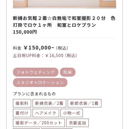
新婦お気軽２着☆白無垢で和室撮影２０分 色
打掛でロケ１ヶ所 和室とロケプラン
150,000円
￥150,000~
料金
（税込）
土日祝UP料金：
￥16,500
（税込）
フォトウェディング
和装
スタジオ＋ロケーション
プランに含まれるもの
撮影料
新婦衣装／2着
新郎衣装／1着
着付け
ヘアメイク
小物一式
撮影データ／200カット
衣裳追加