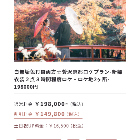
白無垢色打掛両方☆贅沢京都ロケプラン-新婦
衣装２点３時間程度ロケ・ロケ地2ヶ所-
198000円
￥198,000~
通常料金
（税込）
￥149,800
割引料金
（税込）
土日祝UP料金：
￥16,500
（税込）