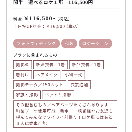
間半 選べるロケ１所 116,500円
￥116,500~
料金
（税込）
土日祝UP料金：
￥16,500
（税込）
フォトウェディング
和装
ロケーション
プランに含まれるもの
撮影料
新婦衣装／1着
新郎衣装／1着
着付け
ヘアメイク
小物一式
撮影データ／150カット
衣裳追加
家族と撮影
ペットと撮影
その他含むもの／ヘアパーツたくさんあります
和装ブーケ使用可能 番傘 親御様やお友達も
呼んでみんなでワイワイ前撮り！ロケ車にはあと
３人は乗車可能